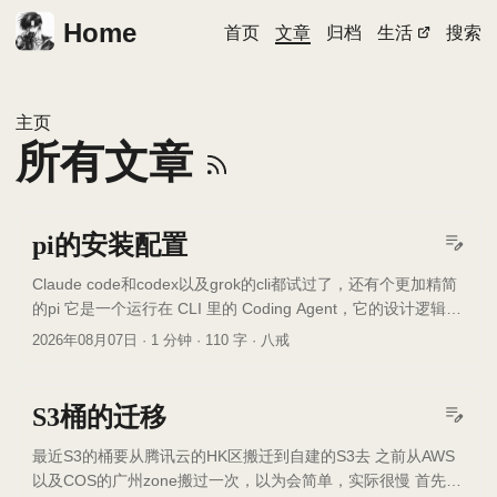
Home
首页
文章
归档
生活
搜索
主页
所有文章
pi的安装配置
Claude code和codex以及grok的cli都试过了，还有个更加精简
的pi 它是一个运行在 CLI 里的 Coding Agent，它的设计逻辑就
是四个字 — 极简内核。 下面就说说pi的安装和使用： 一、安
2026年08月07日
·
1 分钟
·
110 字
·
八戒
装 # 基础准备，高效工具得装好 apt install fd-find ripgrep npm
install -g --ignore-scripts @earendil-works/pi-coding-agent
二、使用 # 首先进入一次pi，让它生成 ~/.pi的目录 pi # 然后退
S3桶的迁移
出 ctrl+d # 显示中文 cat > ~/.pi/agent/AGENTS.md <<EOF
#### 语言 / Language 始终用中文进行内部思考（thinking
最近S3的桶要从腾讯云的HK区搬迁到自建的S3去 之前从AWS
块）和最终回复。 即使用户粘贴了英文的终端输出、报错或代
以及COS的广州zone搬过一次，以为会简单，实际很慢 首先装