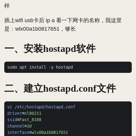
样
插上wifi usb卡后 ip a 看一下网卡的名称，我这里
是：wlx00a1b0817651，够长
一、安装hostapd软件
二、建立hostapd.conf文件
vi /etc/hostapd/hostapd.conf
driver
=
nl80211
ssid
=
Fast_8188 
channel
=
10
interface
=
wlx00a1b0817651