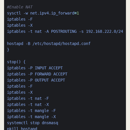
#Enable NAT
sysctl -w net.ipv4.ip_forward
=
1
iptables -F  
iptables -X  
iptables -t nat -A POSTROUTING -s 192.168.222.0/24 -j
hostapd -B /etc/hostapd/hostapd.conf  
}
stop() {
iptables -P INPUT ACCEPT
iptables -P FORWARD ACCEPT
iptables -P OUTPUT ACCEPT
iptables -F
iptables -X
iptables -t nat -F
iptables -t nat -X
iptables -t mangle -F
iptables -t mangle -X
systemctl stop dnsmasq
pkill hostapd