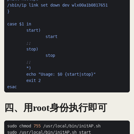
/sbin/ip link set down dev wlx00a1b0817651
}
case $1 in  
start)
start
;;
stop)
stop
;;
*)
echo "Usage: $0 {start|stop}"
exit 2
esac
四、用root身份执行即可
sudo chmod 
755