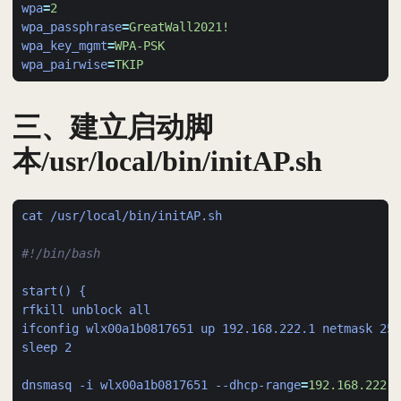
wpa
=
2
wpa_passphrase
=
GreatWall2021!
wpa_key_mgmt
=
WPA-PSK
wpa_pairwise
=
TKIP
三、建立启动脚
本/usr/local/bin/initAP.sh
cat /usr/local/bin/initAP.sh
#!/bin/bash
start() {  
rfkill unblock all
ifconfig wlx00a1b0817651 up 192.168.222.1 netmask 255
sleep 2
dnsmasq -i wlx00a1b0817651 --dhcp-range
=
192.168.222.1