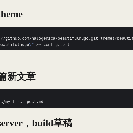
heme
beautifulhugo
\"
篇新文章
rver，build草稿