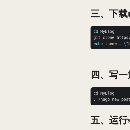
三、下载t
cd
echo
theme
=
\"
四、写一
cd MyBlog

五、运行se