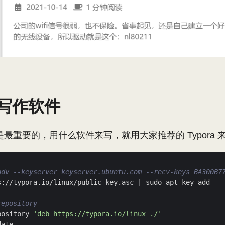
写作软件
最重要的，用什么软件来写，就用大家推荐的 Typora 
adv --keyserver keyserver.ubuntu.com --recv-keys BA300B7
s://typora.io/linux/public-key.asc 
|
repository
pository 
'deb https://typora.io/linux ./'