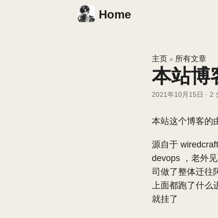
Home
主页
所有文章
»
本站博
2021年10月15日
·
2
本站这个博客的
源自于 wired
devops ，
司做了整体迁往阿
上面都跑了什么进
就挂了