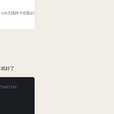
来就好了
755AFCFAE