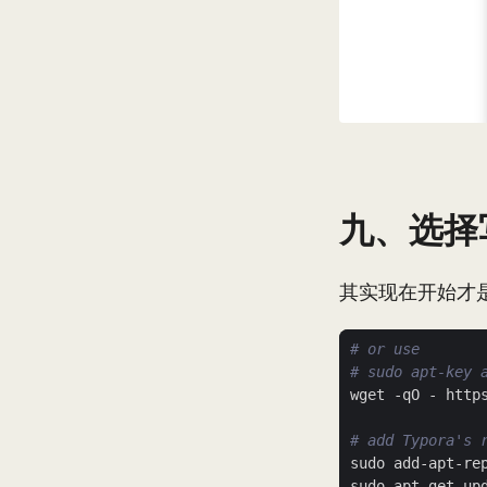
九、选择
其实现在开始才是
# or use
# sudo apt-key 
wget -qO - http
# add Typora's 
sudo add-apt-re