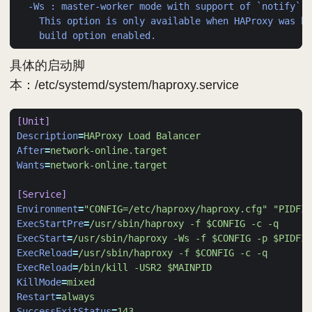
-Ws : master-worker mode with support of `notify` t
This option is only available when HAProxy was bu
build option enabled.
具体的启动脚
本：/etc/systemd/system/haproxy.service
[Unit]
Description
=
HAProxy Load Balancer
After
=
network-online.target
Wants
=
network-online.target
[Service]
Environment
=
"CONFIG=/etc/haproxy/haproxy.cfg" "PIDFIL
ExecStartPre
=
/usr/sbin/haproxy -f $CONFIG -c -q
ExecStart
=
/usr/sbin/haproxy -Ws -f $CONFIG -p $PIDFIL
ExecReload
=
/usr/sbin/haproxy -f $CONFIG -c -q
ExecReload
=
/bin/kill -USR2 $MAINPID
KillMode
=
mixed
Restart
=
always
SuccessExitStatus
=
143