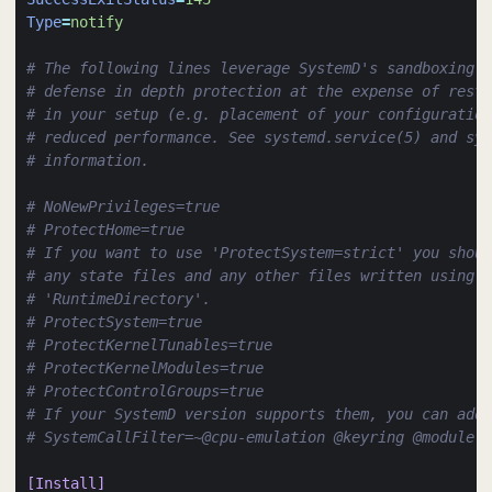
Type
=
notify
# The following lines leverage SystemD's sandboxing o
# defense in depth protection at the expense of rest
# in your setup (e.g. placement of your configuration
# reduced performance. See systemd.service(5) and sys
# information.
# NoNewPrivileges=true
# ProtectHome=true
# If you want to use 'ProtectSystem=strict' you shoul
# any state files and any other files written using '
# 'RuntimeDirectory'.
# ProtectSystem=true
# ProtectKernelTunables=true
# ProtectKernelModules=true
# ProtectControlGroups=true
# If your SystemD version supports them, you can add:
# SystemCallFilter=~@cpu-emulation @keyring @module @
[Install]