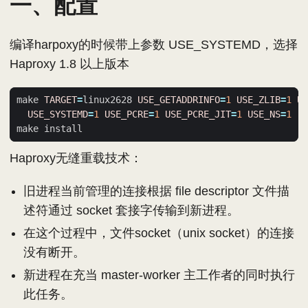
一、配置
编译harpoxy的时候带上参数 USE_SYSTEMD，选择
Haproxy 1.8 以上版本
make 
TARGET
=
linux2628 
USE_GETADDRINFO
=
1
USE_ZLIB
=
1
US
USE_SYSTEMD
=
1
USE_PCRE
=
1
USE_PCRE_JIT
=
1
USE_NS
=
1
Haproxy无缝重载技术：
旧进程当前管理的连接根据 file descriptor 文件描
述符通过 socket 套接字传输到新进程。
在这个过程中，文件socket（unix socket）的连接
没有断开。
新进程在充当 master-worker 主工作者的同时执行
此任务。