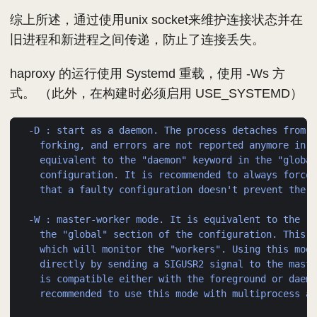
综上所述，通过使用unix socket来维护连接状态并在
旧进程和新进程之间传递，防止了连接丢失。
haproxy 的运行使用 Systemd 重载，使用 -Ws 方
式。 （此外，在构建时必须启用 USE_SYSTEMD）
-D : start as a daemon. The process detaches from t
forking, and errors are not reported anymore in t
equivalent to the "daemon" keyword in the "global
configuration. It is recommended to always force 
that a faulty configuration doesn't prevent the s
-W : master-worker mode. It is equivalent to the "m
the "global" section of the configuration. This m
which will monitor the "workers". Using this mode
directly by sending a SIGUSR2 signal to the maste
is compatible either with the foreground or daemo
recommended to use this mode with multiprocess an