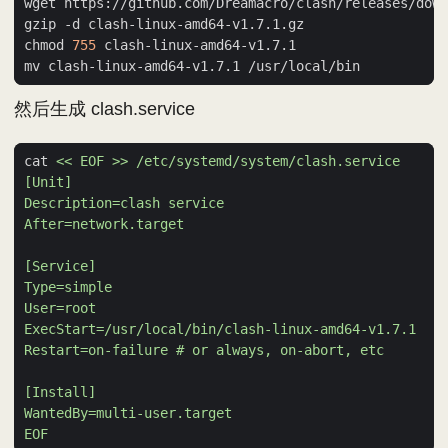
chmod 
755
然后生成 clash.service
cat 
EOF