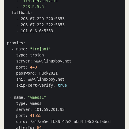
    - 
'114.114.114.114'
    - 
'223.5.5.5'
  - name: 
"trojan1"
    port: 
443
    skip-cert-verify: 
true
 - name: 
"vmess1"
    port: 
41555
    alterId: 
64