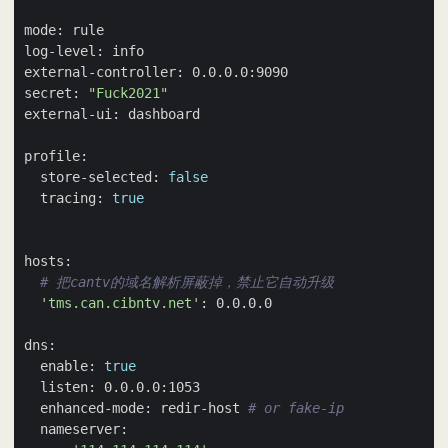
secret: 
"Fuck2021"
  store-selected: 
false
  tracing: 
true
# 把cantv的域名解析屏蔽掉，禁止它自动升级
'tms.can.cibntv.net'
  enable: 
true
  enhanced-mode: redir-host 
# or fake-ip