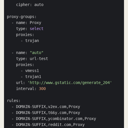
    type: 
select
  - name: 
"auto"
    url: 
'http://www.gstatic.com/generate_204'
    interval: 
300