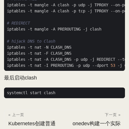
iptables -t mangle -A clash -p udp -j TPROXY --on-por
iptables -t mangle -A clash -p tcp -j TPROXY --on-por
# REDIRECT
# hijack DNS to Clash
iptables -t nat -A CLASH_DNS -p udp -j REDIRECT --to-
iptables -t nat -I PREROUTING -p udp --dport 
53
最后启动clash
« 上一页
下一页 »
Kubernetes创建普通
onedev构建一个实际