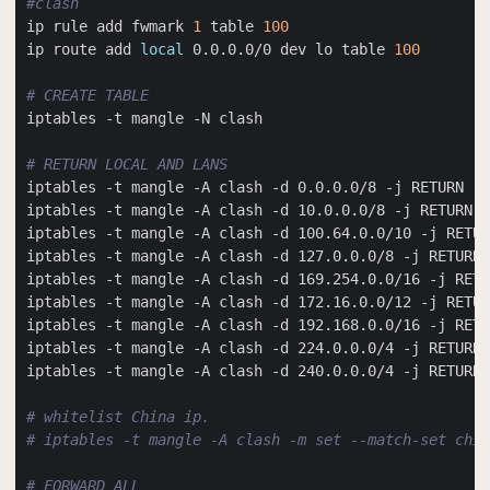
#clash
ip rule add fwmark 
1
 table 
100
ip route add 
local
 0.0.0.0/0 dev lo table 
100
# CREATE TABLE
# RETURN LOCAL AND LANS
# whitelist China ip.
# iptables -t mangle -A clash -m set --match-set chin
# FORWARD ALL