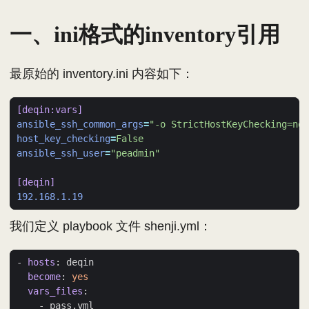
一、ini格式的inventory引用
最原始的 inventory.ini 内容如下：
[deqin:vars]
ansible_ssh_common_args
=
"-o StrictHostKeyChecking=no 
host_key_checking
=
False
ansible_ssh_user
=
"peadmin"
[deqin]
192.168.1.19
我们定义 playbook 文件 shenji.yml：
- 
hosts
:
deqin
become
:
yes
vars_files
:
- 
pass.yml