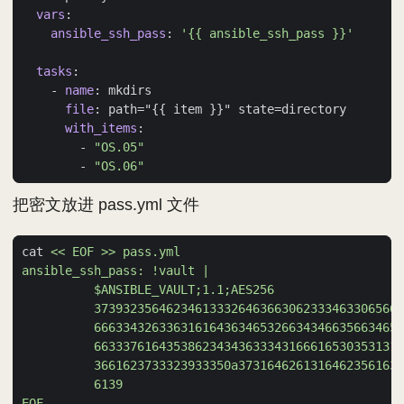
vars
:
ansible_ssh_pass
:
'{{ ansible_ssh_pass }}'
tasks
:
- 
name
:
mkdirs
file
:
path="{{ item }}" state=directory
with_items
:
- 
"OS.05"
- 
"OS.06"
把密文放进 pass.yml 文件
cat 
EOF