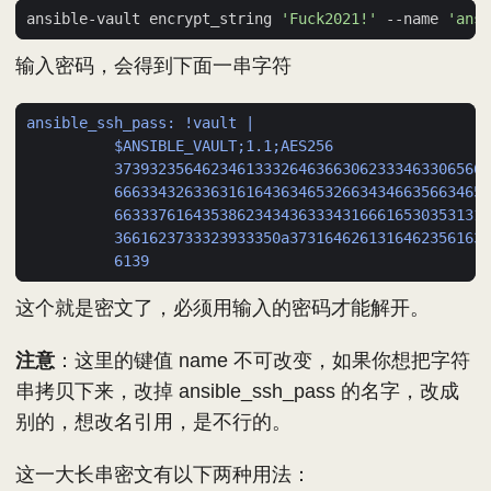
ansible-vault encrypt_string 
'Fuck2021!'
 --name 
'ansi
输入密码，会得到下面一串字符
ansible_ssh_pass: !vault |
$ANSIBLE_VAULT;1.1;AES256
3739323564623461333264636630623334633065666
6663343263363161643634653266343466356634656
6633376164353862343436333431666165303531316
3661623733323933350a37316462613164623561636
6139
这个就是密文了，必须用输入的密码才能解开。
注意
：这里的键值 name 不可改变，如果你想把字符
串拷贝下来，改掉 ansible_ssh_pass 的名字，改成
别的，想改名引用，是不行的。
这一大长串密文有以下两种用法：