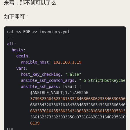
来写，那不就可以了么
如下即可：
cat << EOF >> inventory.yml
---
all
:
hosts
:
deqin
:
ansible_host
:
192.168.1.19
vars
:
host_key_checking
:
"False"
ansible_ssh_common_args
:
"-o StrictHostKeyCheck
ansible_ssh_pass
:
!
vault |
$ANSIBLE_VAULT;1.1;AES256
3739323564623461333264636630623334633065666
6663343263363161643634653266343466356634656
6633376164353862343436333431666165303531316
3661623733323933350a37316462613164623561636
6139
EOF