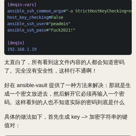
[deqin:vars]
ansible_ssh_common_args
=
"-o StrictHostKeyChecking=no 
host_key_checking
=
False
ansible_ssh_user
=
"peadmin"
ansible_ssh_pass
=
"Fuck2021!"
[deqin]
192.168.1.19
太直白了，所有看到这文件内容的人都会知道密码
了。完全没有安全性，这样行不通啊！
好在 ansible-vault 提供了一种方法来解决：那就是生
成一个密文放进去，然后解开它必须再输入一个密
码。这样看到的人也不知道实际的密码到底是什么
具体的做法如下，首先生成 key –> 加密字符串的键
值对：