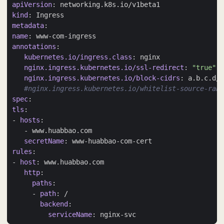
apiVersion
:
networking.k8s.io/v1beta1 
kind
:
Ingress 
metadata
:
name
:
www-com-ingress 
annotations
:
kubernetes.io/ingress.class
:
nginx 
nginx.ingress.kubernetes.io/ssl-redirect
:
"true"
nginx.ingress.kubernetes.io/block-cidrs
:
a.b.c.d/3
#nginx.ingress.kubernetes.io/whitelist-source-rang
spec
:
tls
:
- 
hosts
:
- 
www.huabbao.com 
secretName
:
www-huabbao-com-cert 
rules
:
- 
host
:
www.huabbao.com 
http
:
paths
:
- 
path
:
/ 
backend
:
serviceName
:
nginx-svc 