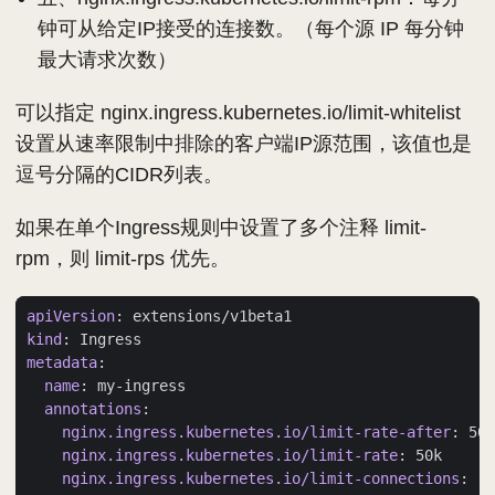
钟可从给定IP接受的连接数。（每个源 IP 每分钟
最大请求次数）
可以指定 nginx.ingress.kubernetes.io/limit-whitelist
设置从速率限制中排除的客户端IP源范围，该值也是
逗号分隔的CIDR列表。
如果在单个Ingress规则中设置了多个注释 limit-
rpm，则 limit-rps 优先。
apiVersion
:
extensions/v1beta1 
kind
:
Ingress 
metadata
:
name
:
my-ingress 
annotations
:
nginx.ingress.kubernetes.io/limit-rate-after
:
500
nginx.ingress.kubernetes.io/limit-rate
:
50k
nginx.ingress.kubernetes.io/limit-connections
:
"3