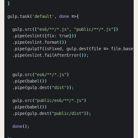
}
gulp.task
(
'default'
, 
done
=
>
{
  gulp.src
([
"es6/**/*.js"
, 
"public/**/*.js"
])
  .pipe
(
eslint
({
fix: true
}))
  .pipe
(
eslint.format
())
  .pipe
(
gulpIf
(
isFixed, gulp.dest
(
file
=
> file.base
))
  .pipe
(
eslint.failAfterError
())
;
  gulp.src
(
"es6/**/*.js"
)
  .pipe
(
babel
())
  .pipe
(
gulp.dest
(
"dist"
))
;
  gulp.src
(
"public/es6/**/*.js"
)
  .pipe
(
babel
())
  .pipe
(
gulp.dest
(
"public/dist"
))
;
done
()
;