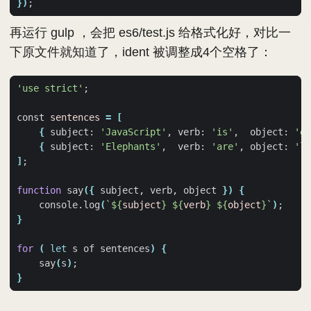
})
;
再运行 gulp ，会把 es6/test.js 给格式化好，对比一
下原文件就知道了，ident 被调整成4个空格了：
'use strict'
;
const 
sentences
=
[
{
 subject: 
'JavaScript'
, verb: 
'is'
,  object: 
'gr
{
 subject: 
'Elephants'
,  verb: 
'are'
, object: 
'la
]
;
function
 say
({
 subject, verb, object 
})
{
    console.log
(
`
${
subject
}
${
verb
}
${
object
}
`
)
;
}
for
(
let
 s of sentences
)
{
    say
(
s
)
;
}