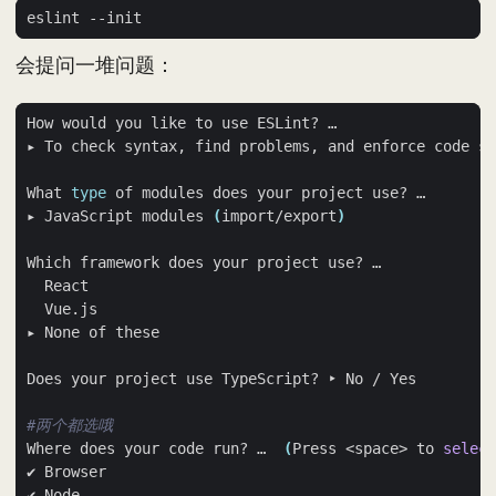
会提问一堆问题：
What 
type
▸ JavaScript modules 
(
import/export
)
#两个都选哦
Where does your code run? …  
(
Press <space> to 
select