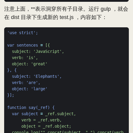
注意上面，**表示洞穿所有子目录。运行 gulp ，就会
在 dist 目录下生成新的 test.js ，内容如下：
'use strict';
var sentences
=
  object: 'great'
}, {
subject: 'Elephants',
verb: 'are',
object: 'large'
}];
function say(_ref) {
var subject
=
  console.log("".concat(subject, " ").concat(verb, " 