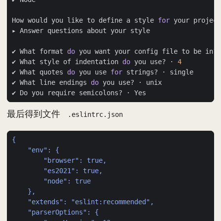
How would you like to define a style 
for
✔ What format 
do
✔ What style of indentation 
do
 you use? · 
4
✔ What quotes 
do
 you use 
for
✔ What line endings 
do
最后得到文件
.eslintrc.json
{
"env": {
"browser": true,
"es2021": true,
"node": true
},
"extends": "eslint:recommended",
"parserOptions": {