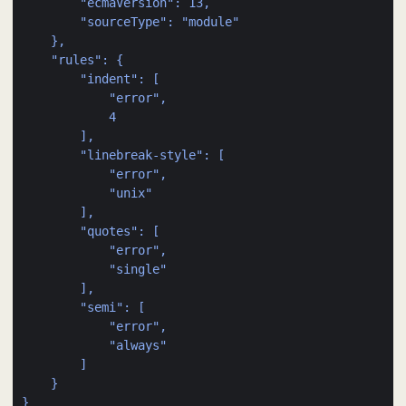
"ecmaVersion": 13,
"sourceType": "module"
},
"rules": {
"indent": [
"error",
4
],
"linebreak-style": [
"error",
"unix"
],
"quotes": [
"error",
"single"
],
"semi": [
"error",
"always"
]
}
}