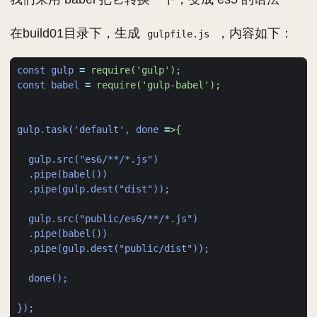
在build01目录下，生成
，内容如下：
gulpfile.js
const gulp
=
require('gulp');
const babel
=
require('gulp-babel');
gulp.task('default', done
=
>{
gulp.src("es6/**/*.js")
.pipe(babel())
.pipe(gulp.dest("dist"));
gulp.src("public/es6/**/*.js")
.pipe(babel())
.pipe(gulp.dest("public/dist"));
done();
});