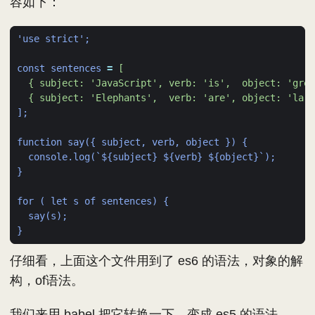
容如下：
'use strict';
const sentences
=
  { subject: 'Elephants',  verb: 'are', object: 'larg
];
function say({ subject, verb, object }) {
console.log(`${subject} ${verb} ${object}`);
}
for ( let s of sentences) {
say(s);
}
仔细看，上面这个文件用到了 es6 的语法，对象的解
构，of语法。
我们来用 babel 把它转换一下，变成 es5 的语法