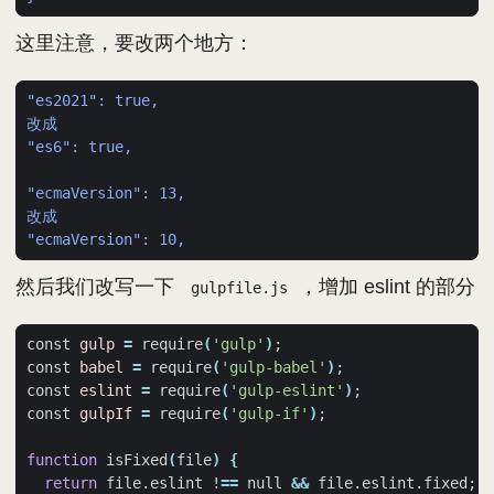
这里注意，要改两个地方：
"es2021": true,
改成
"es6": true,
"ecmaVersion": 13,
改成
"ecmaVersion": 10,
然后我们改写一下
，增加 eslint 的部分
gulpfile.js
const 
gulp
=
 require
(
'gulp'
)
;
const 
babel
=
 require
(
'gulp-babel'
)
;
const 
eslint
=
 require
(
'gulp-eslint'
)
;
const 
gulpIf
=
 require
(
'gulp-if'
)
;
function
 isFixed
(
file
)
{
return
 file.eslint !
==
 null 
&&
 file.eslint.fixed
;