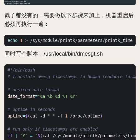
戳子都没有的，需要做以下步骤来加上，机器重启后
必须再执行一遍：
echo
1
同时写个脚本，/usr/local/bin/dmesgt.sh
# Translate dmesg timestamps to human readable format
# desired date format
date_format
=
"%a %b %d %T %Y"
# uptime in seconds
uptime
=
$(
cut -d 
" "
 -f 
1
 /proc/uptime
)
# run only if timestamps are enabled
if
[
"Y"
=
"
$(
cat /sys/module/printk/parameters/time
)