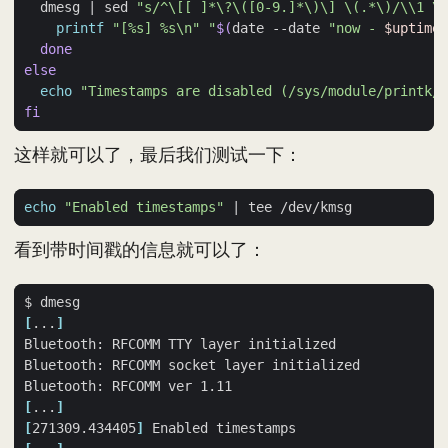
  dmesg 
|
 sed 
"s/^\[[ ]*\?\([0-9.]*\)\] \(.*\)/\\1 \\
printf
"[%s] %s\n"
"
$(
date --date 
"now - 
$uptime
 
done
else
echo
"Timestamps are disabled (/sys/module/printk/p
fi
这样就可以了，最后我们测试一下：
echo
"Enabled timestamps"
|
看到带时间戳的信息就可以了：
[
...
]
[
...
]
[
271309.434405
]