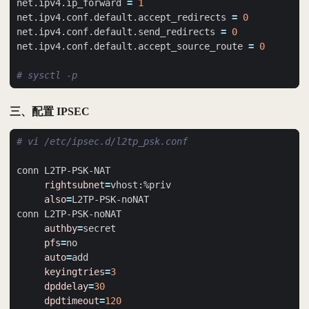
net.ipv4.ip_forward 
=
1
net.ipv4.conf.default.accept_redirects 
=
0
net.ipv4.conf.default.send_redirects 
=
0
net.ipv4.conf.default.accept_source_route 
=
0
# sysctl -p
三、配置 IPSEC
# vi /etc/ipsec.d/l2tp_psk.conf
rightsubnet
=
also
=
authby
=
pfs
=
auto
=
keyingtries
=
3
dpddelay
=
30
dpdtimeout
=
120