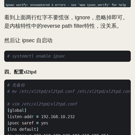
看到上面两行红字不要慌张，Ignore，忽略掉即可。
是内核特性中的reverse path filter特性，没关系。
然后让 ipsec 自启动
# systemctl enable ipsec
四、配置xl2tpd
# 先备份
# mv /etc/xl2tpd/xl2tpd.conf /etc/xl2tpd/xl2tpd.conf.
# vim /etc/xl2tpd/xl2tpd.conf
[
global
]
listen-addr 
=
ipsec 
saref
=
[
lns default
]