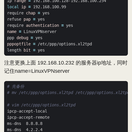
ip 
range
=
local
ip
=
require 
chap
=
refuse 
pap
=
require 
authentication
=
name
=
ppp 
debug
=
pppoptfile
=
length 
bit
=
注意更换上面 192.168.10.232 的服务器ip地址，同时
记住name=LinuxVPNserver
# 先备份
# mv /etc/ppp/options.xl2tpd /etc/ppp/options.xl2tpd.
# vim /etc/ppp/options.xl2tpd