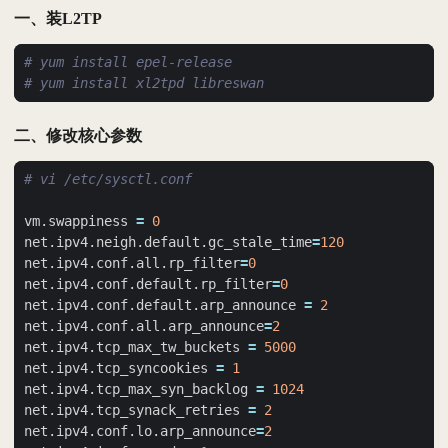
一、装L2TP
# yum install epel-release
# yum install xl2tpd libreswan
二、修改核心参数
# vi /etc/sysctl.conf
vm.swappiness 
=
0
net.ipv4.neigh.default.gc_stale_time
=
120
net.ipv4.conf.all.rp_filter
=
0
net.ipv4.conf.default.rp_filter
=
0
net.ipv4.conf.default.arp_announce 
=
2
net.ipv4.conf.all.arp_announce
=
2
net.ipv4.tcp_max_tw_buckets 
=
5000
net.ipv4.tcp_syncookies 
=
1
net.ipv4.tcp_max_syn_backlog 
=
1024
net.ipv4.tcp_synack_retries 
=
2
net.ipv4.conf.lo.arp_announce
=
2