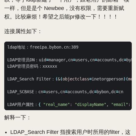
一样，但是是个 Newbee，没有权限，需要重新赋
权。比较麻烦！希望之后能pr修改一下！！！！
连接属性如下：
LDAP管理员DN：uid
=
manager,cn
=
users,cn
=
accounts,dc
=
bybo
LDAP_Search Filter：
(
&
(
objectclass
=
inetorgperson
)(
mem
LDAP_SCBASE：cn
=
users,cn
=
accounts,dc
=
bybon,dc
=
LDAP用户属性：
{
"real_name"
: 
"displayName"
, 
"email"
: 
"
解释一下：
LDAP_Search Filter 指搜索用户时所用的filter，这