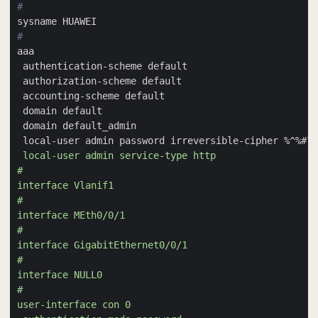
#
#
 local-user admin password irreversible-cipher %^%#7: