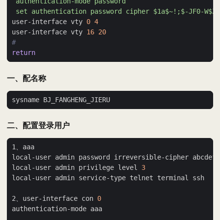
 set authentication password cipher $1a$~!;$-JF0-W$Z>
user-interface vty 
0
4
user-interface vty 
16
20
#
return
一、配名称
二、配置登录用户
local-user admin privilege level 
3
2、user-interface con 
0