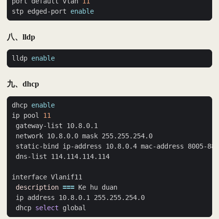
port default vlan 
11
stp edged-port 
enable
八、lldp
lldp 
enable
九、dhcp
dhcp 
enable
ip pool 
11
description
===
 dhcp 
select