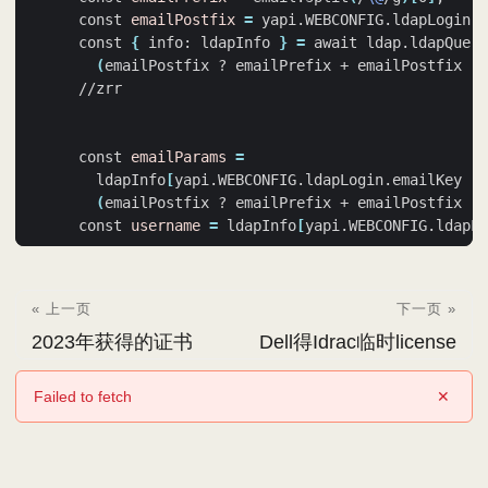
      const 
emailPostfix
=
 yapi.WEBCONFIG.ldapLogin.e
      const 
{
 info: ldapInfo 
}
=
 await ldap.ldapQuery
(
emailPostfix ? emailPrefix + emailPostfix : 
      const 
emailParams
=
        ldapInfo
[
yapi.WEBCONFIG.ldapLogin.emailKey 
||
(
emailPostfix ? emailPrefix + emailPostfix : 
      const 
username
=
 ldapInfo
[
yapi.WEBCONFIG.ldapLo
« 上一页
下一页 »
2023年获得的证书
Dell得Idrac临时license