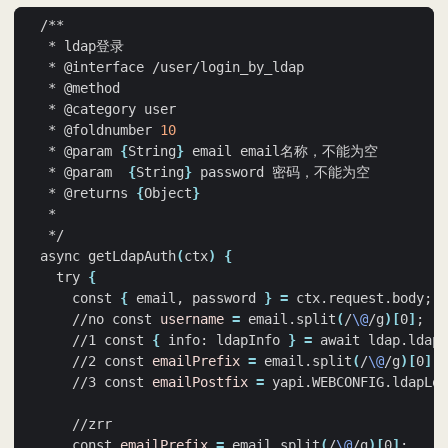
   * @foldnumber 
10
   * @param 
{
String
}
   * @param  
{
String
}
   * @returns 
{
Object
}
  async getLdapAuth
(
ctx
)
{
    try 
{
      const 
{
 email, password 
}
=
 ctx.request.body
;
      //no const 
username
=
 email.split
(
/
\@
/g
)[
0
]
;
      //1 const 
{
 info: ldapInfo 
}
=
 await ldap.ldapQ
      //2 const 
emailPrefix
=
 email.split
(
/
\@
/g
)[
0
]
;
      //3 const 
emailPostfix
=
 yapi.WEBCONFIG.ldapLog
      const 
emailPrefix
=
 email.split
(
/
\@
/g
)[
0
]
;