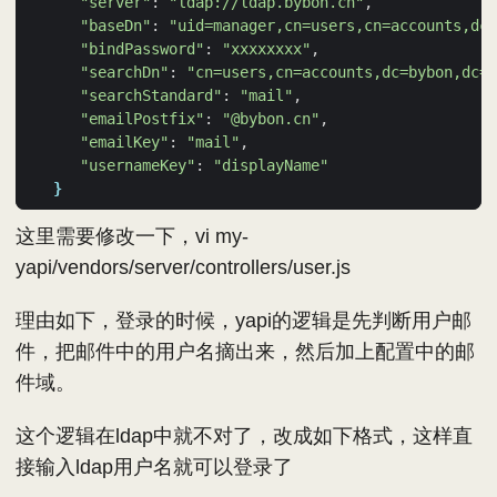
"server"
: 
"ldap://ldap.bybon.cn"
"baseDn"
: 
"uid=manager,cn=users,cn=accounts,dc=
"bindPassword"
: 
"xxxxxxxx"
"searchDn"
: 
"cn=users,cn=accounts,dc=bybon,dc=c
"searchStandard"
: 
"mail"
"emailPostfix"
: 
"@bybon.cn"
"emailKey"
: 
"mail"
"usernameKey"
: 
"displayName"
}
这里需要修改一下，vi my-
yapi/vendors/server/controllers/user.js
理由如下，登录的时候，yapi的逻辑是先判断用户邮
件，把邮件中的用户名摘出来，然后加上配置中的邮
件域。
这个逻辑在ldap中就不对了，改成如下格式，这样直
接输入ldap用户名就可以登录了