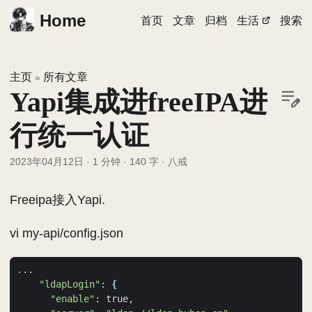
Home
首页
文章
归档
生活
搜索
主页
所有文章
»
Yapi集成进freeIPA进
行统一认证
2023年04月12日
·
1 分钟
·
140 字
·
八戒
Freeipa接入Yapi.
vi my-api/config.json
"ldapLogin"
: 
{
"enable"