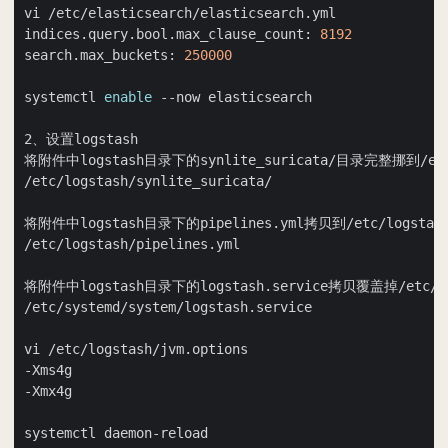
indices.query.bool.max_clause_count: 
8192
search.max_buckets: 
250000
systemctl 
enable