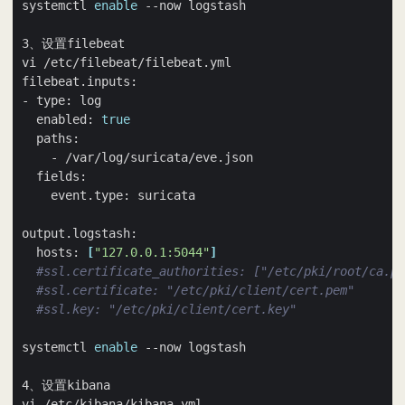
systemctl 
enable
  enabled: 
true
  hosts: 
[
"127.0.0.1:5044"
]
#ssl.certificate_authorities: ["/etc/pki/root/ca.pe
#ssl.certificate: "/etc/pki/client/cert.pem"
#ssl.key: "/etc/pki/client/cert.key"
systemctl 
enable