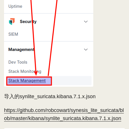
导入的synlite_suricata.kibana.7.1.x.json
https://github.com/robcowart/synesis_lite_suricata/bl
ob/master/kibana/synlite_suricata.kibana.7.1.x.json