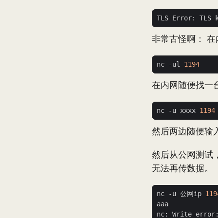
TLS Error: TLS 
非常古怪啊： 在
nc -ul 
1194
在内网随便找一
nc -u xxxx 
1194
然后两边随便输
然后从公网测试
无法再传数据。
nc -u 公网ip 
119