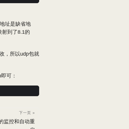
.4的地址是缺省地
映射到了8.1的
收，所以udp包就
p即可：
下一页 »
N线路的监控和自动重