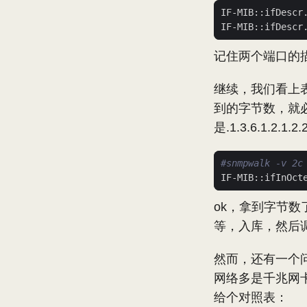
IF-MIB::ifDescr
IF-MIB::ifDescr
记住两个端口的描述
继续，我们看上表，.
到的字节数，就必
是.1.3.6.1.2.1.2.
#snmpwalk -v 2c
IF-MIB::ifInOct
ok，拿到字节数了
等，入库，然后调h
然而，还有一个问
网络多是千兆网卡了，
给个对照表：