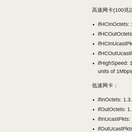
高速网卡(100兆
ifHCInOctets: 1
ifHCOutOctets:
ifHCInUcastPkt
ifHCOutUcastPk
ifHighSpeed: 1
units of 1Mbps
低速网卡：
ifInOctets: 1.3
ifOutOctets: 1.
ifInUcastPkts: 
ifOutUcastPkts