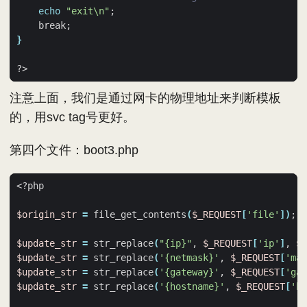
echo
"exit\n"
;
    break
;
}
注意上面，我们是通过网卡的物理地址来判断模板
的，用svc tag号更好。
第四个文件：boot3.php
$origin_str
=
 file_get_contents
(
$_REQUEST
[
'file'
])
;
$update_str
=
 str_replace
(
"{ip}"
, 
$_REQUEST
[
'ip'
]
, 
$o
$update_str
=
 str_replace
(
'{netmask}'
, 
$_REQUEST
[
'mas
$update_str
=
 str_replace
(
'{gateway}'
, 
$_REQUEST
[
'gat
$update_str
=
 str_replace
(
'{hostname}'
, 
$_REQUEST
[
'ho