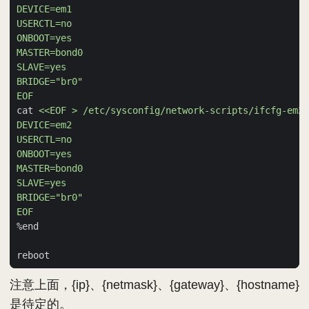
EOF
cat 
EOF
注意上面，{ip}、{netmask}、{gateway}、{hostname}
是待定的。