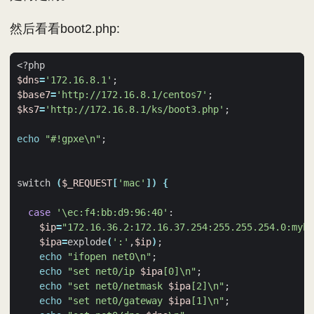
然后看看boot2.php:
$dns
=
'172.16.8.1'
;
$base7
=
'http://172.16.8.1/centos7'
;
$ks7
=
'http://172.16.8.1/ks/boot3.php'
;
echo
"#!gpxe\n"
;
switch 
(
$_REQUEST
[
'mac'
])
{
case
'\ec:f4:bb:d9:96:40'
$ip
=
"172.16.36.2:172.16.37.254:255.255.254.0:myho
$ipa
=
explode
(
':'
,
$ip
)
;
echo
"ifopen net0\n"
;
echo
"set net0/ip 
$ipa
[0]\n"
;
echo
"set net0/netmask 
$ipa
[2]\n"
;
echo
"set net0/gateway 
$ipa
[1]\n"
;