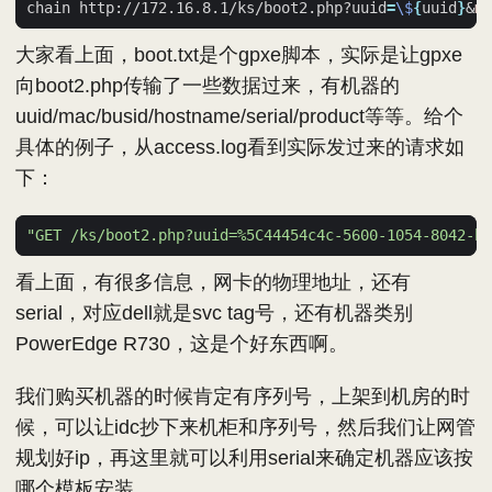
chain http://172.16.8.1/ks/boot2.php?uuid
=
\$
{
uuid
}
&
ma
大家看上面，boot.txt是个gpxe脚本，实际是让gpxe
向boot2.php传输了一些数据过来，有机器的
uuid/mac/busid/hostname/serial/product等等。给个
具体的例子，从access.log看到实际发过来的请求如
下：
"GET /ks/boot2.php?uuid=%5C44454c4c-5600-1054-8042-b1
看上面，有很多信息，网卡的物理地址，还有
serial，对应dell就是svc tag号，还有机器类别
PowerEdge R730，这是个好东西啊。
我们购买机器的时候肯定有序列号，上架到机房的时
候，可以让idc抄下来机柜和序列号，然后我们让网管
规划好ip，再这里就可以利用serial来确定机器应该按
哪个模板安装。