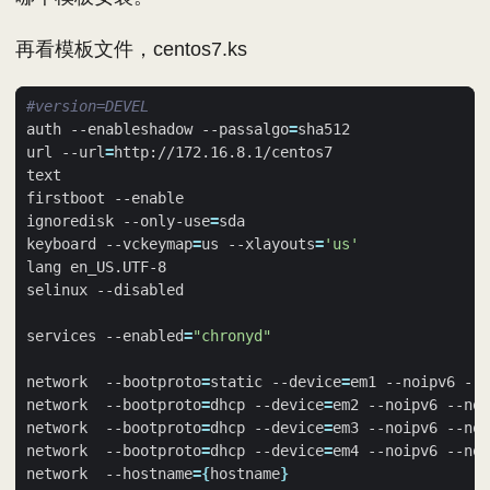
再看模板文件，centos7.ks
#version=DEVEL
auth --enableshadow --passalgo
=
url --url
=
ignoredisk --only-use
=
keyboard --vckeymap
=
us --xlayouts
=
'us'
services --enabled
=
"chronyd"
network  --bootproto
=
static --device
=
em1 --noipv6 --n
network  --bootproto
=
dhcp --device
=
em2 --noipv6 --nod
network  --bootproto
=
dhcp --device
=
em3 --noipv6 --nod
network  --bootproto
=
dhcp --device
=
em4 --noipv6 --nod
network  --hostname
={
hostname
}