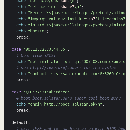
echo
"set net0/dns 
$dns
\n"
;
echo
"set base-url 
$base7
\n"
;
echo
"kernel \${base-url}/images/pxeboot/vmlinuz\
echo
"imgargs vmlinuz inst.ks=
$ks7
?file=centos7.k
echo
"initrd \${base-url}/images/pxeboot/initrd.i
echo
"boot\n"
;
    break
;
case
'00:11:22:33:44:55'
# boot from iSCSI
echo
"set initiator-iqn iqn.2007-08.com.example.i
# see http://ipxe.org/sanuri for the syntax
echo
"sanboot iscsi:san.example.com:6:3260:0:iqn.
    break
;
case
'\00:77:21:ab:cd:ee'
# boot boot.salstar.sk's super cool boot menu    
echo
"chain http://boot.salstar.sk\n"
;
    break
;
# exit iPXE and let machine go on with BIOS boot 