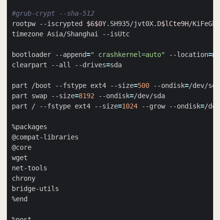
#grub-crypt --sha-512
rootpw --iscrypted 
$6$0
Y.SH935/jvt0X.D
$lCte9H
bootloader --append
=
" crashkernel=auto"
 --location
=
mb
clearpart --all --drives
=
part /boot --fstype ext4 --size
=
500
 --ondisk
=
part swap --size
=
8192
 --ondisk
=
part / --fstype ext4 --size
=
1024
 --grow --ondisk
=