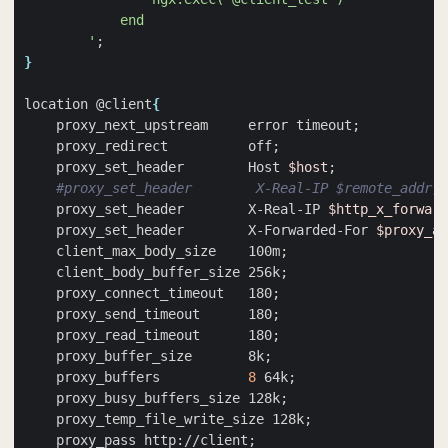
        '
;
}
location @client
{
    proxy_next_upstream     error timeout
;
    proxy_redirect          off
;
    proxy_set_header        Host 
$host
;
#proxy_set_header        X-Real-IP $remote_addr;
    proxy_set_header        X-Real-IP 
$http_x_forward
    proxy_set_header        X-Forwarded-For 
$proxy_ad
    client_max_body_size    100m
;
    client_body_buffer_size 256k
;
    proxy_connect_timeout   180
;
    proxy_send_timeout      180
;
    proxy_read_timeout      180
;
    proxy_buffer_size       8k
;
    proxy_buffers           
8
 64k
;
    proxy_busy_buffers_size 128k
;
    proxy_temp_file_write_size 128k
;
    proxy_pass http://client
;