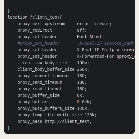
}
location @client_test
{
    proxy_next_upstream     error timeout
;
    proxy_redirect          off
;
    proxy_set_header        Host 
$host
;
#proxy_set_header        X-Real-IP $remote_addr;
    proxy_set_header        X-Real-IP 
$http_x_forward
    proxy_set_header        X-Forwarded-For 
$proxy_ad
    client_max_body_size    100m
;
    client_body_buffer_size 256k
;
    proxy_connect_timeout   180
;
    proxy_send_timeout      180
;
    proxy_read_timeout      180
;
    proxy_buffer_size       8k
;
    proxy_buffers           
8
 64k
;
    proxy_busy_buffers_size 128k
;
    proxy_temp_file_write_size 128k
;
    proxy_pass http://client_test
;
}