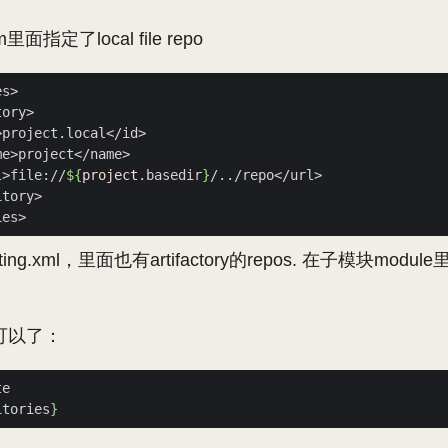
m里面指定了local file repo
l>file://
${
project
.basedir
}
ting.xml，里面也有artifactory的repos. 在子模块mo
可以了：
itories
}