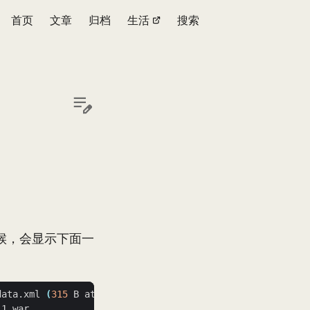
首页
文章
归档
生活
搜索
包的时候，会显示下面一
data.xml 
(
315
 B at 17.1 KB/sec
)