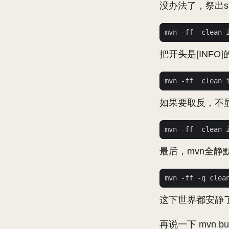
没办法了，祭出sh
mvn -ff  clean 
把开头是[INFO
mvn -ff  clean 
如果要取反，不显示
mvn -ff  clean 
最后，mvn全
这下世界都安静
再说一下 mvn b