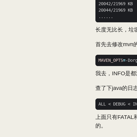
长度无比长，垃
首先去修改mvn
MAVEN_OPTS
=
-Dor
我去，INFO是
查了下java的
上面只有FATA
的。