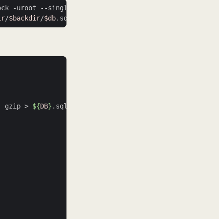
ock -uroot --single-transaction --quick
\ 
ir
/
$backdir
/
$db
|
 gzip > 
${
DB
}
.sql.gz 
&