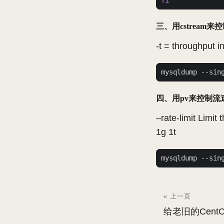
fi
三、用cstream来
-t = through
mysqldump --sin
四、用pv来控制流
–rate-limit Lim
1g 1t
mysqldump --sin
« 上一页
给老旧的Cent