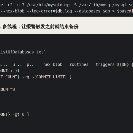
ce -c2 -n 
7
 /usr/bin/mysqldump -S /var/lib/mysql/mysql.s
 --hex-blob --log-error
=
$db
.log --databases 
$db
 > 
$based
，多线程，让报警触发之前就结束备份
ListOfDatabases.txt
`
h... -u... -p... --hex-blob --routines --triggers 
${
DB
}
OUNT++ 
))
IT_COUNT
}
 -eq 
${
COMMIT_LIMIT
}
]
COUNT
=
0
OUNT
}
 -gt 
0
]