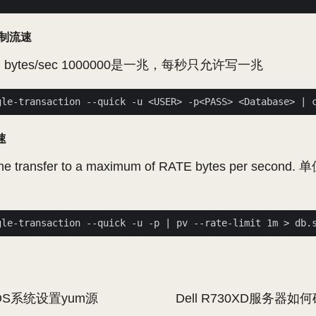
控制流速
put in bytes/sec 1000000是一兆，每秒只允许写一兆
gle-transaction --quick -u <USER> -p<PASS> <Database> 
|
 
速
it the transfer to a maximum of RATE bytes per sec
gle-transaction --quick -u -p 
|
OS系统设置yum源
Dell R730XD服务器