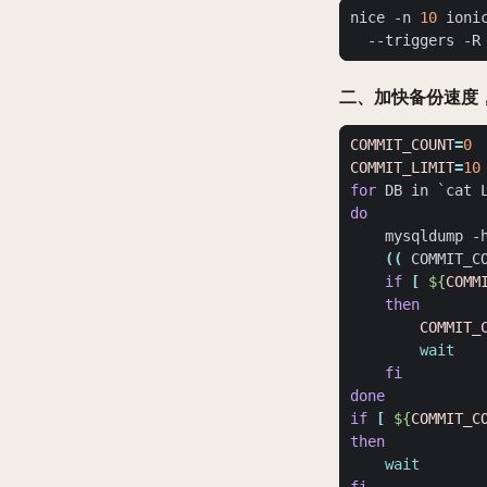
nice -n 
10
 ioni
  --triggers -R
二、加快备份速度
COMMIT_COUNT
=
0
COMMIT_LIMIT
=
10
for
 DB in 
`
cat 
do
    mysqldump -
((
 COMMIT_C
if
[
${
COMM
then
COMMIT_
wait
fi
done
if
[
${
COMMIT_C
then
wait