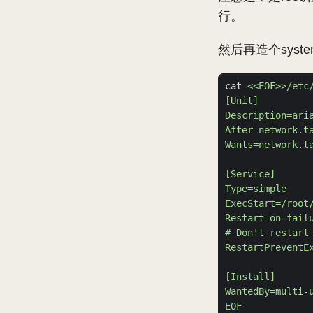
行。
然后再造个syst
cat 
EOF