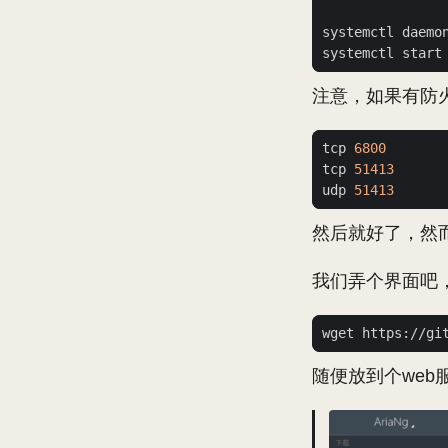
注意，如果有防
tcp 
6800
tcp 
51413
udp 
51413
然后就好了，然
我们弄个界面吧，A
随便放到个web