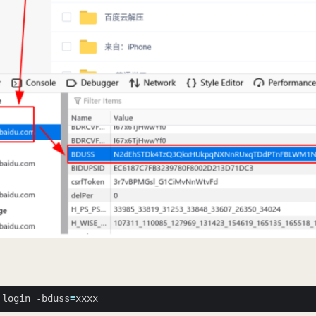
 login -bduss
=