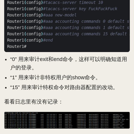
Router1
(
config
)
#tacacs-server timeout 10  
Router1
(
config
)
#tacacs-server key FuckFuckFuck  
Router1
(
config
)
#aaa new-model  
Router1
(
config
)
#aaa accounting commands 0 default sto
Router1
(
config
)
#aaa accounting commands 1 default sto
Router1
(
config
)
#aaa accounting commands 15 default st
Router1
(
config
)
#end  
“0” 用来审计exit和end命令，这样可以明确知道用
户的登录。
“1” 用来审计非特权用户的show命令。
“15” 用来审计特权命令对路由器配置的改动。
看看日志里有没有记录：