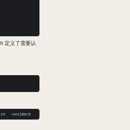
uth 定义了需要认
.cn  -vvv
|