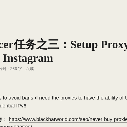
ncer任务之三：Setup Proxy
 Instagram
 分钟
·
266 字
·
八戒
s to avoid bans •I need the proxies to have the ability o
dential IPv6
考：
https://www.blackhatworld.com/seo/never-buy-proxi