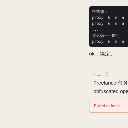
ok，搞定。
« 上一页
Freelancer
obfuscated op