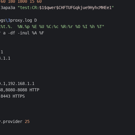
60
180
1800
15
60
:3apa3a 
"test:CR:
$1$qwer$CHFTUFGqkjue9HyhcMHEe1
"
ogs
\3
L%t.%.  %N.%p %E %U %C:%c %R:%r %O %I %h %T"
y.provider 
25