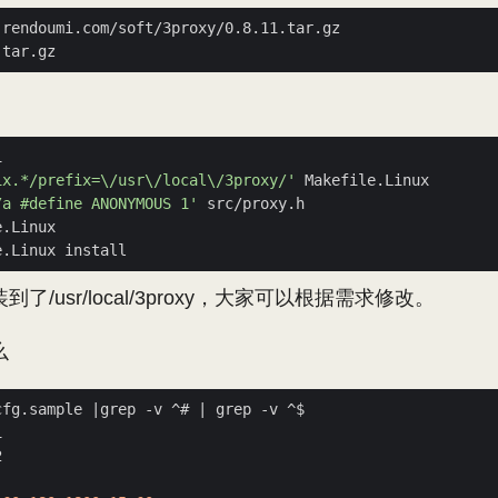
ix.*/prefix=\/usr\/local\/3proxy/'
/a #define ANONYMOUS 1'
/usr/local/3proxy，大家可以根据需求修改。
么
cfg.sample 
|
grep -v ^# 
|