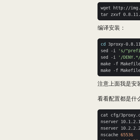
编译安装：
cd
sed -i 
's/^pref
sed -i 
'/DENY.*
注意上面我是安装到了
看看配置都是什
cat cfg/3proxy.
nscache 
65536