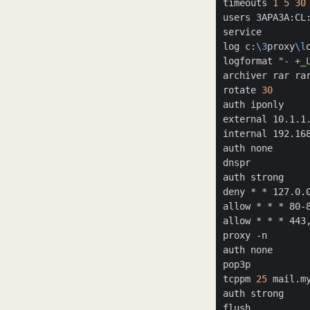
timeouts 
1
5
30
users 3APA3A:CL
log c:
\3
proxy
\l
logformat 
"- +_
rotate 
30
tcppm 
25
 mail.m