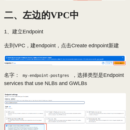
二、左边的VPC中
1、建立Endpoint
去到VPC，建endpoint，点击Create ednpoint新建
名字：
，选择类型是Endpoint
my-endpoint-postgres
services that use NLBs and GWLBs