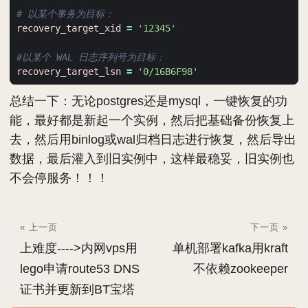
# 以某个事务为目标：
recovery_target_xid
=
'12345'
#以某个 WAL 日志序列号为目标：
recovery_target_lsn
=
'0/16B6F98'
总结一下：无论postgres还是mysql，一键恢复的功
能，最好都是新起一个实例，然后把基础备份恢复上
去，然后用binlog或wal归档日志进行恢复，然后导出
数据，最后灌入到旧实例中，这样最稳妥，旧实例也
不会停服务！！！
« 上一页
下一页 »
上难度---->内网vps用
单机部署kafka用kraft
lego申请route53 DNS
不依赖zookeeper
证书并更新到BT宝塔