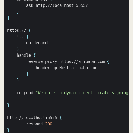
}
}
https:// 
{
    tls 
{
}
    handle 
{
        reverse_proxy https://alibaba.com 
{
}
}
    respond 
"Welcome to dynamic certificate signing!"
}
http://localhost:5555 
{
        respond 
200
}