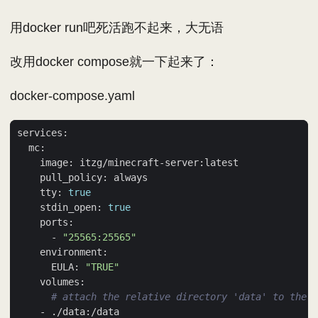
用docker run吧死活跑不起来，大无语
改用docker compose就一下起来了：
docker-compose.yaml
    tty: 
true
    stdin_open: 
true
      - 
"25565:25565"
      EULA: 
"TRUE"
# attach the relative directory 'data' to the c