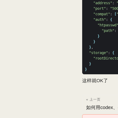
"address"
: 
"port"
: 
"50
"compat"
: 
[
"auth"
: 
{
"htpasswd
"path"
:
}
}
}
"storage"
: 
{
"rootDirect
}
}
这样就OK了
« 上一页
如何用codex、