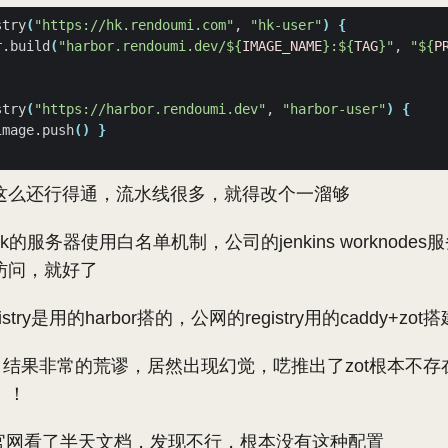
stry
(
"https://hk.rendoumi.com"
, 
"hk-user"
)
{
r.build
(
"harbor.rendoumi.dev/
${
IMAGE_NAME
}
:
${
TAG
}
"
, 
"
${
P
stry
(
"https://harbor.rendoumi.dev"
, 
"harbor-user"
)
{
image.push
()
}
这么还行得通，流水线很多，就得改个一溜够
的服务器使用白名单机制，公司的jenkins worknode
访问，就好了
try是用的harbor搭的，公网的registry用的caddy+zot搭
ni， 结果非常的荒谬，居然出现幻觉，呓推出了zot根本不存
！！
 的官网看了半天文档，发现不行，根本没有这种配置