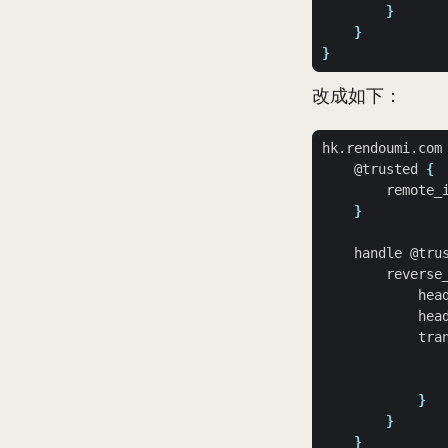
}
}
}
改成如下：
hk.rendoumi.com
    @trusted 
{
}
    handle @tru
        reverse
            hea
            hea
            tra
}
}
}