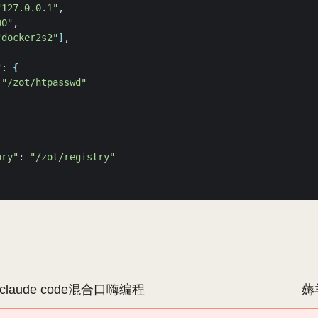
"127.0.0.1"
00"
"docker2s2"
]
"
: 
{
 
"/zot/htpasswd"
ory"
: 
"/zot/registry"
claude code混合口嗨编程
薅