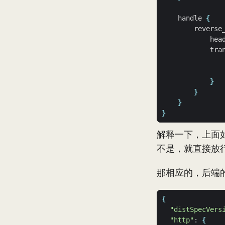
    handle 
{
        reverse
            hea
            tra
}
}
}
}
解释一下，上面如果是
不是，就直接放行
那相应的，后端的zo
{
"distSpecVers
"http"
: 
{