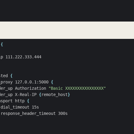
 
{
sted 
{
_proxy 127.0.0.1:5000 
{
der_up Authorization 
"Basic XXXXXXXXXXXXXXXX"
der_up X-Real-IP 
{
remote_host
}
nsport http 
{