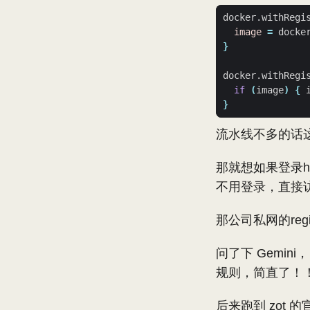
docker.withRegi
image
=
 docke
}
docker.withRegi
if
(
image
)
{
 
}
流水线不多的话
那就想如果登录hk
不用登录，直接
那公司私网的regis
问了下 Gemi
规则，简直了！
后来跑到 zot