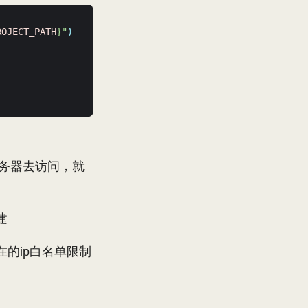
ROJECT_PATH
}
"
)
s服务器去访问，就
建
在的ip白名单限制