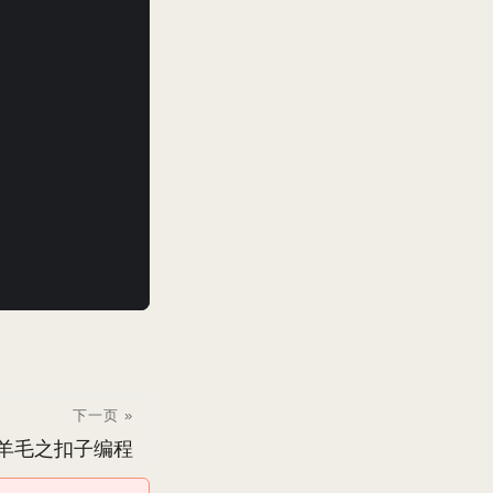
下一页 »
羊毛之扣子编程