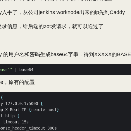
入手了，从公司jenkins worknode出来的ip先到Caddy
拟登录信息，给后端的zot发请求，就可以通过了
istry 的用户名和密码生成base64字串，得到XXXXX的BAS
pass1"
|
ile，原有的配置
 
{
xy 127.0.0.1:5000 
{
up X-Real-IP 
{
remote_host
}
rt http 
{