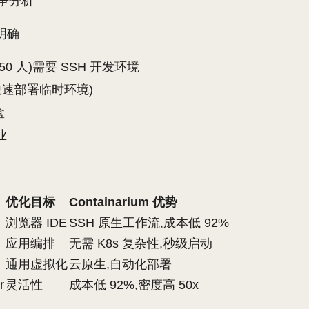
竞争分析
明确
50 人)需要 SSH 开发环境
快速部署临时环境)
盒
业
优化目标
Containarium 优势
浏览器 IDE
SSH 原生工作流,成本低 92%
应用编排
无需 K8s 复杂性,秒级启动
通用虚拟化
云原生,自动化部署
r
灵活性
成本低 92%,密度高 50x