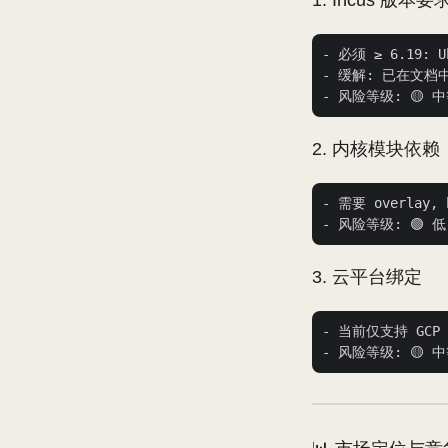
Incus 版本
- 必须 ≥ 6.19: U
- 缓解: 已在文档中
内核模块依赖
- 需要 overlay, 
云平台绑定
- 当前仅支持 GCP 