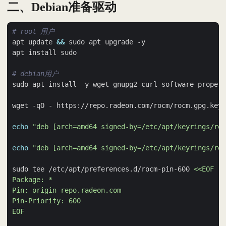
二、Debian准备驱动
# root 用户
apt update 
&&
# debian用户
sudo apt install -y wget gnupg2 curl software-propert
wget -qO - https://repo.radeon.com/rocm/rocm.gpg.key 
echo
"deb [arch=amd64 signed-by=/etc/apt/keyrings/roc
echo
"deb [arch=amd64 signed-by=/etc/apt/keyrings/roc
sudo tee /etc/apt/preferences.d/rocm-pin-600 
EOF