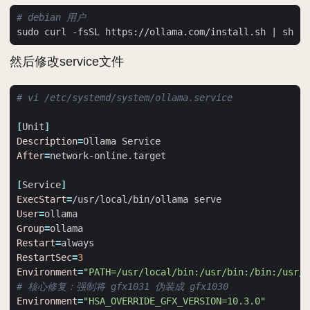
# debian 用户
sudo curl -fsSL https://ollama.com/install.sh 
|
然后修改service文件
# vi /etc/systemd/system/ollama.service
[
Unit
]
Description
=
After
=
[
Service
]
ExecStart
=
User
=
Group
=
Restart
=
RestartSec
=
3
Environment
=
"PATH=/usr/local/bin:/usr/bin:/bin:/usr/l
# 核心修复：强制将 gfx1031 伪装成 gfx1030
Environment
=
"HSA_OVERRIDE_GFX_VERSION=10.3.0"