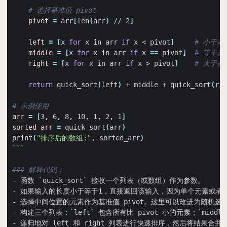
# 选择基准值 pivot
pivot
=
 arr
[
len
(
arr
)
 // 2
]
left
=
[
x 
for
 x in arr 
if
 x < pivot
]
# 小于
middle
=
[
x 
for
 x in arr 
if
x
==
 pivot
]
# 等于
right
=
[
x 
for
 x in arr 
if
 x > pivot
]
# 大于
return
 quick_sort
(
left
)
 + middle + quick_sort
(
rig
# 示例使用
arr
=
[
3, 6, 8, 10, 1, 2, 1
]
sorted_arr
=
 quick_sort
(
arr
)
print
(
"排序后的数组:"
, sorted_arr
)
```
### 解释代码：
- 函数 
`
quick_sort
`
- 构建三个列表：
`
left
`
 包含所有比 pivot 小的元素；
`
middle