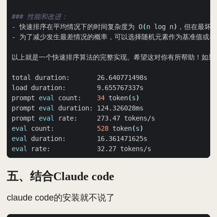
### 性能和改进：
- 快速排序在平均情况下的时间复杂度为 O
(
n log n
)
，但在最坏的
prompt 
eval
 count:    
34
 token
(
s
)
prompt 
eval
prompt 
eval
eval
 count:           
528
 token
(
s
)
eval
eval
五、结合Claude code
claude code的安装就不说了