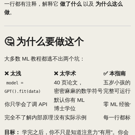
一行都有注释，解释它
做了什么
以及
为什么这么
做
。
🤔 为什么要做这个
大多数 ML 教程都逃不出两个坑：
❌ 太浅
❌ 太学术
✅ 本指南
40 页论文，
五岁小孩的类
model =
密密麻麻的数学符号
完整可运行
GPT().fit(data)
默认你有 ML
你只学会了调 API
零 ML 经验
博士学位
完全不了解内部原理
没有实际示例
每一行都标注
目标：
学完之后，你不只是知道注意力"有用"。你会