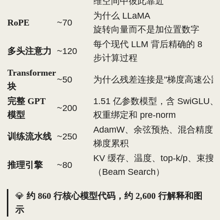
维空间中彼此靠近
为什么 LLaMA
RoPE
~70
旋转向量而不是加位置数字
每个现代 LLM 背后精确的 8
多头注意力
~120
步计算过程
Transformer
~50
为什么残差连接是"梯度高速公路
块
完整 GPT
1.51 亿参数模型，含 SwiGLU、
~200
模型
权重绑定和 pre-norm
AdamW、余弦预热、混合精度
训练流水线
~250
梯度累积
KV 缓存、温度、top-k/p、束搜
推理引擎
~80
（Beam Search）
💎
约 860 行核心模型代码，约 2,600 行解释和图
示