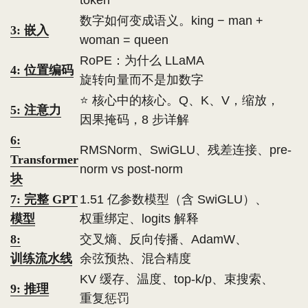
token
数字如何变成语义。king − man +
3: 嵌入
woman = queen
RoPE：为什么 LLaMA
4: 位置编码
旋转向量而不是加数字
⭐ 核心中的核心。Q、K、V，缩放，
5: 注意力
因果掩码，8 步详解
6:
RMSNorm、SwiGLU、残差连接、pre-
Transformer
norm vs post-norm
块
7: 完整 GPT
1.51 亿参数模型（含 SwiGLU）、
模型
权重绑定、logits 解释
8:
交叉熵、反向传播、AdamW、
训练流水线
余弦预热、混合精度
KV 缓存、温度、top-k/p、束搜索、
9: 推理
重复惩罚