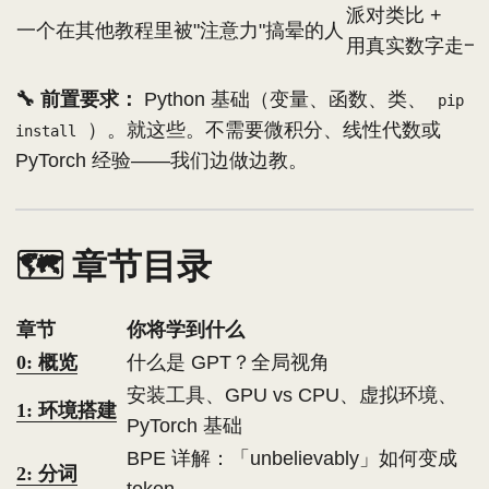
派对类比 +
一个在其他教程里被"注意力"搞晕的人
用真实数字走一
🔧 前置要求：
Python 基础（变量、函数、类、
pip
）。就这些。不需要微积分、线性代数或
install
PyTorch 经验——我们边做边教。
🗺️ 章节目录
章节
你将学到什么
0: 概览
什么是 GPT？全局视角
安装工具、GPU vs CPU、虚拟环境、
1: 环境搭建
PyTorch 基础
BPE 详解：「unbelievably」如何变成
2: 分词