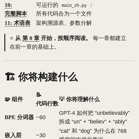
10:
可运行的
：
main_zh.py
完整脚本
所有代码合为一个文件
11: 术语表
架构溯源表、参数分解
⭐
从
第 0 章
开始，按顺序阅读。
每一章都建立
在前一章的基础上。
🏗️ 你将构建什么
📝
🧩 组件
💡 你将理解什么
代码行数
GPT-4 如何把 “unbelievably”
BPE 分词器
~60
拆成 “un” + “believ” + “ably”
“cat” 和 “dog” 为什么在 768
嵌入层
~30