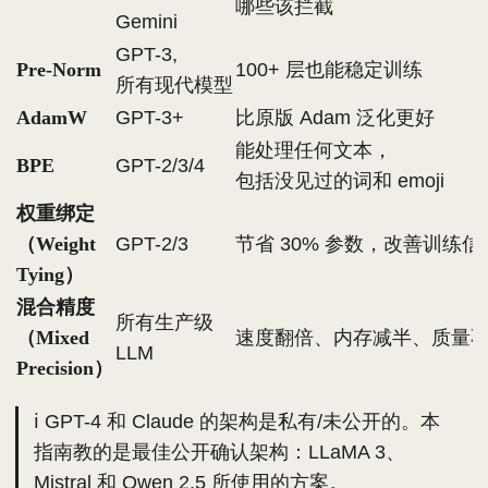
哪些该拦截
Gemini
GPT-3,
Pre-Norm
100+ 层也能稳定训练
所有现代模型
AdamW
GPT-3+
比原版 Adam 泛化更好
能处理任何文本，
BPE
GPT-2/3/4
包括没见过的词和 emoji
权重绑定
（Weight
GPT-2/3
节省 30% 参数，改善训练信
Tying）
混合精度
所有生产级
（Mixed
速度翻倍、内存减半、质量
LLM
Precision）
ℹ️ GPT-4 和 Claude 的架构是私有/未公开的。本
指南教的是最佳公开确认架构：LLaMA 3、
Mistral 和 Qwen 2.5 所使用的方案。