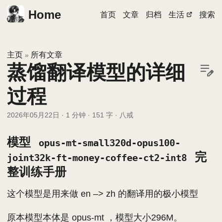
Home
首页
文章
归档
生活
搜索
主页
所有文章
»
蒸馏翻译模型的详细
过程
2026年05月22日
·
1 分钟
·
151 字
·
八戒
模型
opus-mt-small320d-opus100-
完
joint32k-ft-money-coffee-ct2-int8
整训练手册
这个模型是用来做 en –> zh 的翻译用的极小模型
原本模型本体是 opus-mt ，模型大小296M。