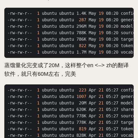
-rw-rw-r--  
1
 ubuntu ubuntu 1.4K May 
19
-rw-rw-r--  
1
 ubuntu ubuntu  
287
 May 
19
-rw-rw-r--  
1
 ubuntu ubuntu 296M May 
19
-rw-rw-r--  
1
 ubuntu ubuntu 788K May 
19
-rw-rw-r--  
1
 ubuntu ubuntu 786K May 
19
-rw-rw-r--  
1
 ubuntu ubuntu  
822
 May 
19
-rw-rw-r--  
1
 ubuntu ubuntu 1.7M May 
19
蒸馏量化完变成了20M，这样整个en <–> zh的翻译
软件，就只有60M左右，完美
-rw-rw-r--  
1
 ubuntu ubuntu  
223
 Apr 
21
-rw-rw-r--  
1
 ubuntu ubuntu 
1007
 Apr 
21
-rw-rw-r--  
1
 ubuntu ubuntu  20M Apr 
21
-rw-rw-r--  
1
 ubuntu ubuntu 620K Apr 
21
-rw-rw-r--  
1
 ubuntu ubuntu 778K Apr 
21
-rw-rw-r--  
1
 ubuntu ubuntu 778K Apr 
21
-rw-rw-r--  
1
 ubuntu ubuntu  
819
 Apr 
21
-rw-rw-r--  
1
 ubuntu ubuntu 828K Apr 
21