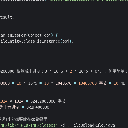
result
;
ean suitsFor
(
Object obj
)
{
FileEntity.class.isInstance
(
obj
)
;
3200000 换算成十进制：3 * 16^6 + 
2
 * 16^5 + 0*... 但更简单：
00000
=
10
 * 16^5 
=
10
 * 
1048576
=
10485760
字节
=
10
 MB 
1024
 × 
1024
=
为十六进制
=
INF/lib/*:WEB-INF/classes"