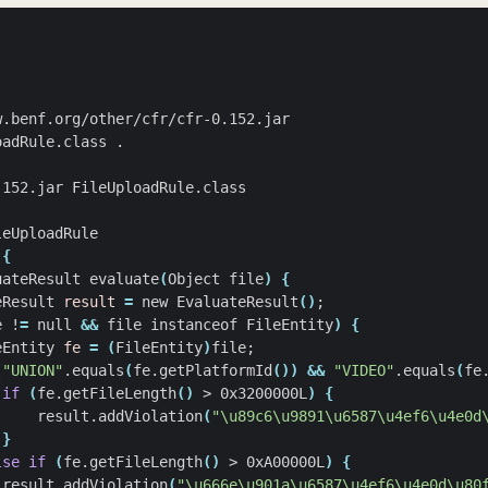
 
{
uateResult evaluate
(
Object file
)
{
eResult 
result
=
 new EvaluateResult
()
;
e !
=
 null 
&&
 file instanceof FileEntity
)
{
eEntity 
fe
=
(
FileEntity
)
file
;
(
"UNION"
.equals
(
fe.getPlatformId
())
&&
"VIDEO"
.equals
(
fe
if
(
fe.getFileLength
()
 > 0x3200000L
)
{
     result.addViolation
(
"\u89c6\u9891\u6587\u4ef6\u4e0d
}
lse
if
(
fe.getFileLength
()
 > 0xA00000L
)
{
 result.addViolation
(
"\u666e\u901a\u6587\u4ef6\u4e0d\u80