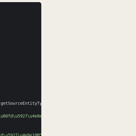
.getSourceEntityType
()))
{
\u80fd\u5927\u4e8e50M"
)
;
fd\u5927\u4e8e10M"
)
;