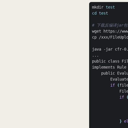
mkdir 
test
cd
test
# 下载反编译jar包
implements Rule
    public Eval
        Evaluat
if
(
fil
            Fil
if
               
}
e
               