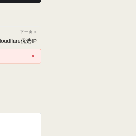
下一页 »
loudflare优选IP