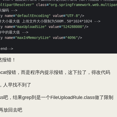
ultipartResolver"
class
=
"org.springframework.web.multipa
ty 
name
=
"defaultEncoding"
value
=
"UTF-8"
ty 
name
=
"maxUploadSize"
value
=
"524288000"
ty 
name
=
"maxInMemorySize"
value
=
"4096"
依然报错！
mcat报错，而是程序内提示报错，这下拉了，得改代码
的，人早找不到了
吧，结果grep到是一个FileUploadRule.class做了限制
s再放回去吧