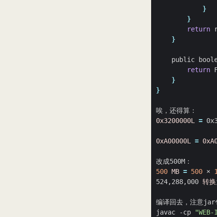
}
}
return
 
}
    public bool
return
 
}
}
0x3200000L
=
 0x
0xA00000L
=
0xA
500
MB
=
500
 × 
524,288,000 
转换
javac -cp 
"WEB-