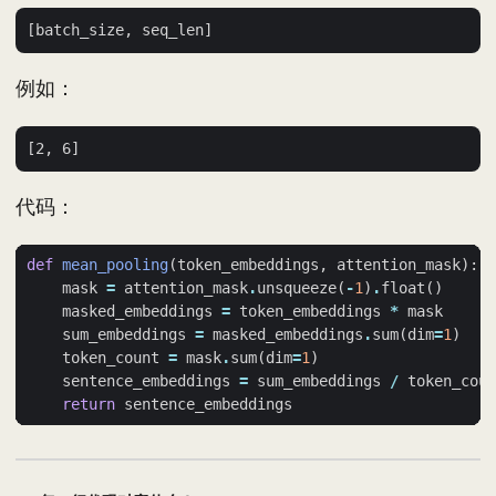
例如：
代码：
def
mean_pooling
(
token_embeddings
,
attention_mask
):
mask
=
attention_mask
.
unsqueeze
(
-
1
)
.
float
()
masked_embeddings
=
token_embeddings
*
mask
sum_embeddings
=
masked_embeddings
.
sum
(
dim
=
1
)
token_count
=
mask
.
sum
(
dim
=
1
)
sentence_embeddings
=
sum_embeddings
/
token_coun
return
sentence_embeddings