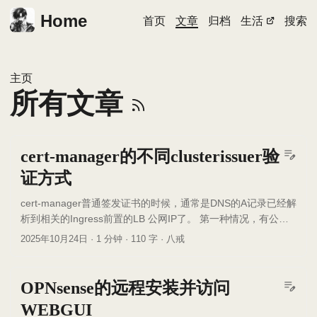
Home
首页
文章
归档
生活
搜索
主页
所有文章
cert-manager的不同clusterissuer验
证方式
cert-manager普通签发证书的时候，通常是DNS的A记录已经解
析到相关的Ingress前置的LB 公网IP了。 第一种情况，有公网
IP的证书签发，验证方式是http 那准备好cluster-issuer.yaml
2025年10月24日
·
1 分钟
·
110 字
·
八戒
apiVersion: cert-manager.io/v1 kind: ClusterIssuer metadata:
name: letsencrypt-prod1 spec: acme: server: https://acme-
v02.api.letsencrypt.org/directory email:
OPNsense的远程安装并访问
zhangranrui@rendoumi.com privateKeySecretRef: name:
WEBGUI
letsencrypt-prod1 solvers: - http01: ingress: class: nginx 第二